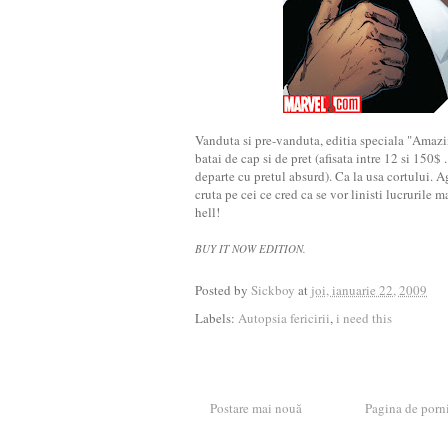
Vanduta si pre-vanduta, editia speciala "Amaz
batai de cap si de pret (afisata intre 12 si 150
departe cu pretul absurd). Ca la usa cortului. Ag
cruta pe cei ce cred ca se vor linisti lucrurile ma
hell!
BUY IT NOW EDITION.
Posted by
Sickboy
at
joi, ianuarie 22, 2009
Labels:
Autopsia fericirii
,
i need this
Postare mai nouă
Pagina de porn