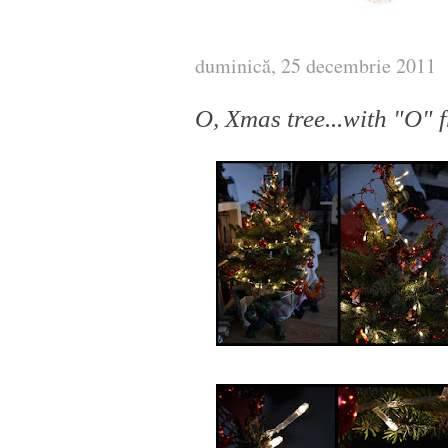
duminică, 25 decembrie 2011
O, Xmas tree...with "O"