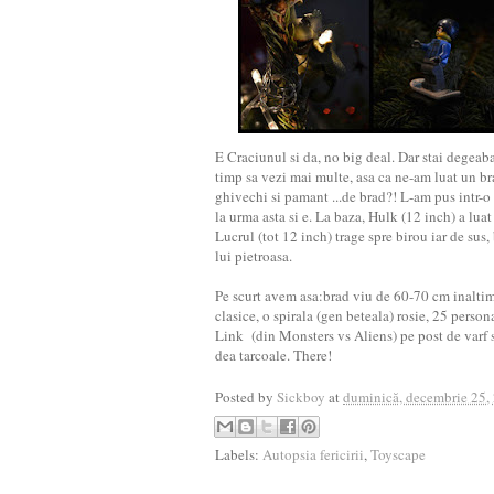
E Craciunul si da, no big deal. Dar stai degeab
timp sa vezi mai multe, asa ca ne-am luat un br
ghivechi si pamant ...de brad?! L-am pus intr-
la urma asta si e. La baza, Hulk (12 inch) a luat 
Lucrul (tot 12 inch) trage spre birou iar de su
lui pietroasa.
Pe scurt avem asa:brad viu de 60-70 cm inaltime,
clasice, o spirala (gen beteala) rosie, 25 pers
Link (din Monsters vs Aliens) pe post de varf s
dea tarcoale. There!
Posted by
Sickboy
at
duminică, decembrie 25,
Labels:
Autopsia fericirii
,
Toyscape