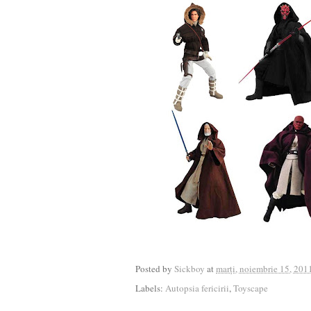
Posted by
Sickboy
at
marți, noiembrie 15, 201
Labels:
Autopsia fericirii
,
Toyscape