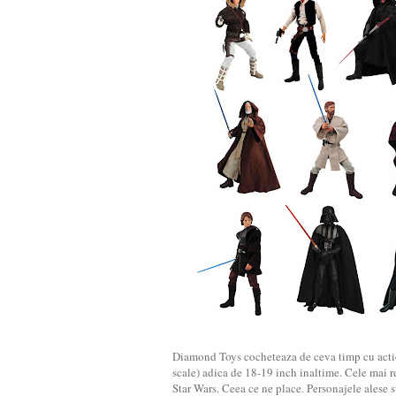
Diamond Toys cocheteaza de ceva timp cu action
scale) adica de 18-19 inch inaltime. Cele mai r
Star Wars. Ceea ce ne place. Personajele alese 