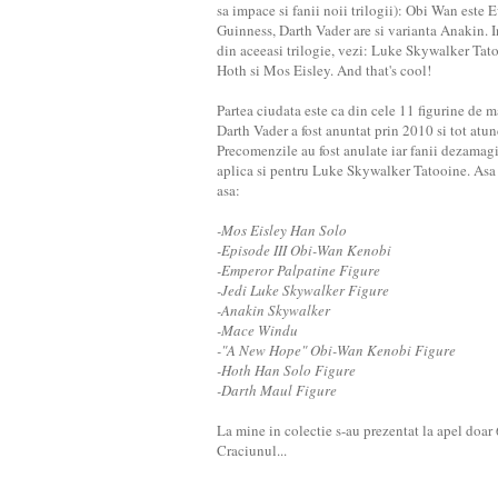
sa impace si fanii noii trilogii): Obi Wan este
Guinness, Darth Vader are si varianta Anakin. In
din aceeasi trilogie, vezi: Luke Skywalker Tat
Hoth si Mos Eisley. And that's cool!
Partea ciudata este ca din cele 11 figurine de m
Darth Vader a fost anuntat prin 2010 si tot atunc
Precomenzile au fost anulate iar fanii dezamagi
aplica si pentru Luke Skywalker Tatooine. Asa
asa:
-Mos Eisley Han Solo
-Episode III Obi-Wan Kenobi
-Emperor Palpatine Figure
-Jedi Luke Skywalker Figure
-Anakin Skywalker
-Mace Windu
-"A New Hope" Obi-Wan Kenobi Figure
-Hoth Han Solo Figure
-Darth Maul Figure
La mine in colectie s-au prezentat la apel doa
Craciunul...