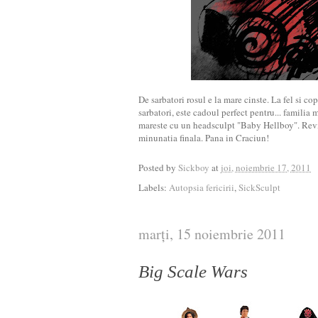
De sarbatori rosul e la mare cinste. La fel si cop
sarbatori, este cadoul perfect pentru... familia 
mareste cu un headsculpt "Baby Hellboy". Revi
minunatia finala. Pana in Craciun!
Posted by
Sickboy
at
joi, noiembrie 17, 2011
Labels:
Autopsia fericirii
,
SickSculpt
marți, 15 noiembrie 2011
Big Scale Wars