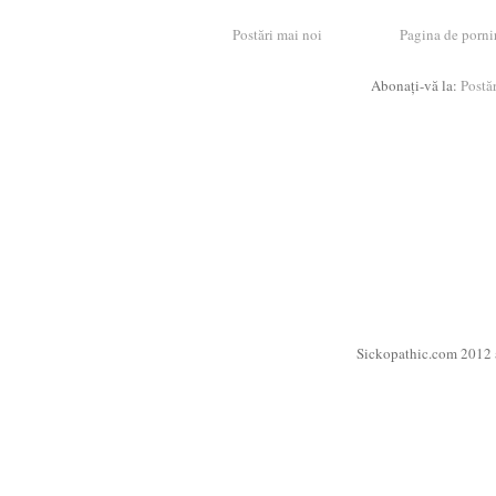
Postări mai noi
Pagina de porni
Abonați-vă la:
Postă
Sickopathic.com 2012 a