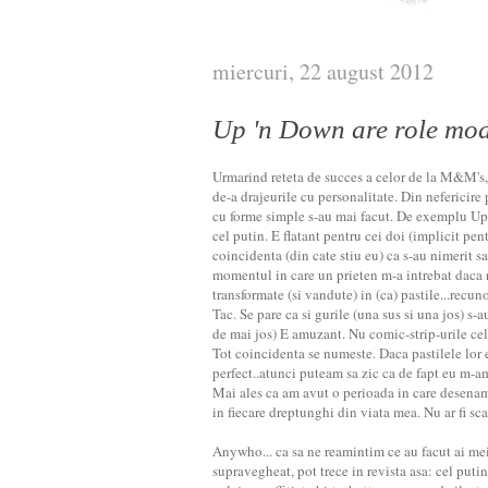
miercuri, 22 august 2012
Up 'n Down are role mod
Urmarind reteta de succes a celor de la M&M's, T
de-a drajeurile cu personalitate. Din nefericir
cu forme simple s-au mai facut. De exemplu Up
cel putin. E flatant pentru cei doi (implicit pen
coincidenta (din cate stiu eu) ca s-au nimerit s
momentul in care un prieten m-a intrebat daca
transformate (si vandute) in (ca) pastile...recu
Tac. Se pare ca si gurile (una sus si una jos) s-au
de mai jos) E amuzant. Nu comic-strip-urile celor
Tot coincidenta se numeste. Daca pastilele lor 
perfect..atunci puteam sa zic ca de fapt eu m-a
Mai ales ca am avut o perioada in care desena
in fiecare dreptunghi din viata mea. Nu ar fi sca
Anywho... ca sa ne reamintim ce au facut ai me
supravegheat, pot trece in revista asa: cel puti