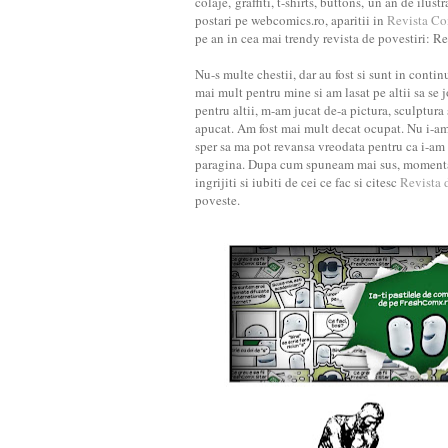
colaje, graffiti, t-shirts, buttons, un an de ilus
postari pe webcomics.ro, aparitii in
Revista Co
pe an in cea mai trendy revista de povestiri: Re
Nu-s multe chestii, dar au fost si sunt in conti
mai mult pentru mine si am lasat pe altii sa se
pentru altii, m-am jucat de-a pictura, sculptura
apucat. Am fost mai mult decat ocupat. Nu i-a
sper sa ma pot revansa vreodata pentru ca i-am
paragina. Dupa cum spuneam mai sus, momentan
ingrijiti si iubiti de cei ce fac si citesc
Revista 
poveste.