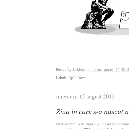
Posted by
Sickboy
at
miercuri, august 22, 201
Labels:
Up 'n Down
miercuri, 15 august 2012
Ziua in care s-a nascut 
Intr-o duminica de august (adica asta ce tocmai s