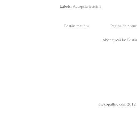
Labels:
Autopsia fericirii
Postări mai noi
Pagina de porni
Abonați-vă la:
Postă
Sickopathic.com 2012 a