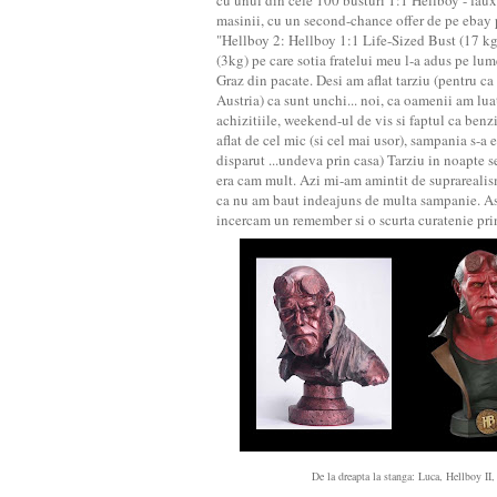
cu unul din cele 100 busturi 1:1 Hellboy - fau
masinii, cu un second-chance offer de pe ebay 
"Hellboy 2: Hellboy 1:1 Life-Sized Bust (17 kg
(3kg) pe care sotia fratelui meu l-a adus pe lu
Graz din pacate. Desi am aflat tarziu (pentru ca 
Austria) ca sunt unchi... noi, ca oamenii am lu
achizitiile, weekend-ul de vis si faptul ca benz
aflat de cel mic (si cel mai usor), sampania s-a 
disparut ...undeva prin casa) Tarziu in noapte se
era cam mult. Azi mi-am amintit de suprarealis
ca nu am baut indeajuns de multa sampanie. As
incercam un remember si o scurta curatenie prin
De la dreapta la stanga: Luca, Hellboy II