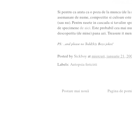
Si pentru ca arata ca o poza de la munca (de la
asemanare de nume, compozitie si culoare este
(sau nu). Pentru rasete in cascada si tavalire s
de specimene
de aici
. Este probabil cea mai nu
descoperita (de mine) pana azi. Treasure it men
PS: ..and please no Tedd(b)y Boys jokes!
Posted by
Sickboy
at
miercuri, ianuarie 21, 20
Labels:
Autopsia fericirii
Postare mai nouă
Pagina de porn