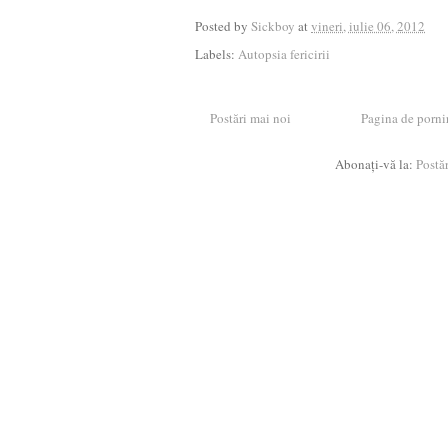
Posted by
Sickboy
at
vineri, iulie 06, 2012
Labels:
Autopsia fericirii
Postări mai noi
Pagina de porni
Abonați-vă la:
Postă