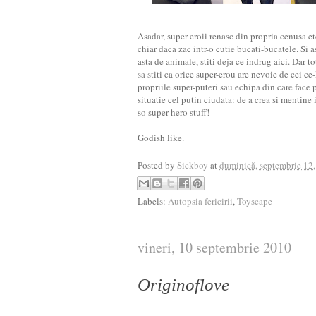
Asadar, super eroii renasc din propria cenusa et
chiar daca zac intr-o cutie bucati-bucatele. Si 
asta de animale, stiti deja ce indrug aici. Dar t
sa stiti ca orice super-erou are nevoie de cei c
propriile super-puteri sau echipa din care face 
situatie cel putin ciudata: de a crea si mentine
so super-hero stuff!
Godish like.
Posted by
Sickboy
at
duminică, septembrie 12
Labels:
Autopsia fericirii
,
Toyscape
vineri, 10 septembrie 2010
Originoflove