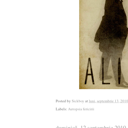
Posted by
Sickboy
at
luni, septembrie 13, 201
Labels:
Autopsia fericirii
duminică, 12 septembrie 2010