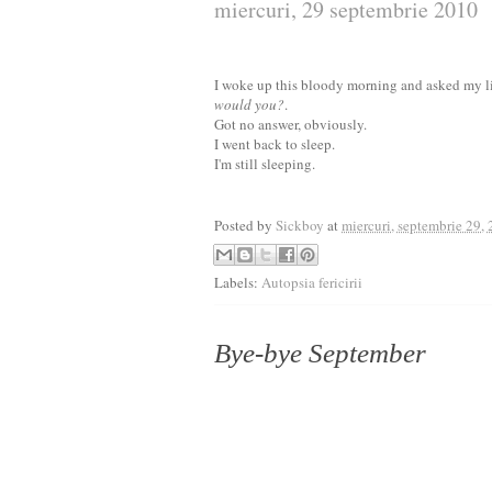
miercuri, 29 septembrie 2010
I woke up this bloody morning and asked my li
would you?
.
Got no answer, obviously.
I went back to sleep.
I'm still sleeping.
Posted by
Sickboy
at
miercuri, septembrie 29,
Labels:
Autopsia fericirii
Bye-bye September