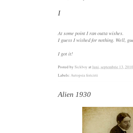
I
At some point I ran outta wishes.
I guess I wished for nothing. Well, g
I got it!
Posted by
Sickboy
at
luni, septembrie 13, 201
Labels:
Autopsia fericirii
Alien 1930