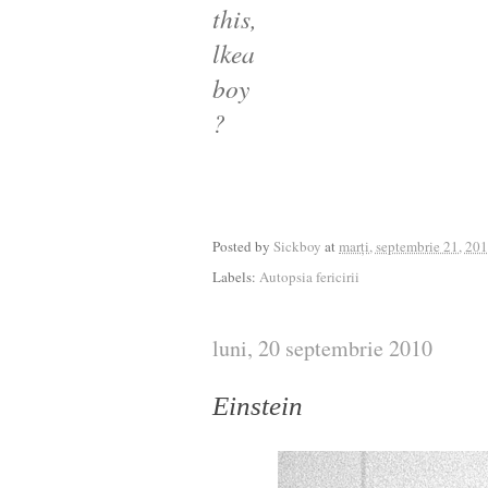
this,
lkea
boy
?
Posted by
Sickboy
at
marți, septembrie 21, 20
Labels:
Autopsia fericirii
luni, 20 septembrie 2010
Einstein