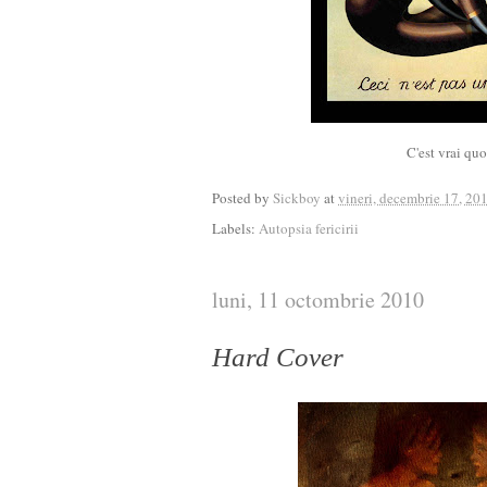
C'est vrai quo
Posted by
Sickboy
at
vineri, decembrie 17, 20
Labels:
Autopsia fericirii
luni, 11 octombrie 2010
Hard Cover