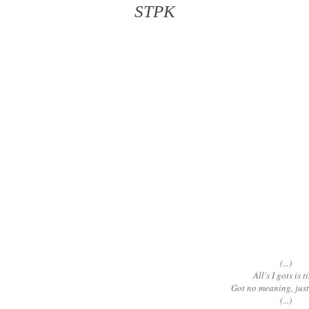
STPK
(...)
All's I gots is 
Got no meaning, jus
(...)