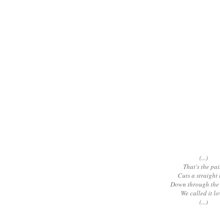
(...)
That's the pai
Cuts a straight 
Down through the 
We called it lo
(...)