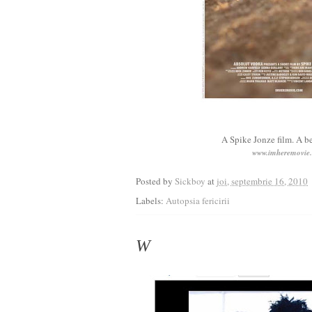
A Spike Jonze film. A be
www.imheremovie
Posted by
Sickboy
at
joi, septembrie 16, 2010
Labels:
Autopsia fericirii
W