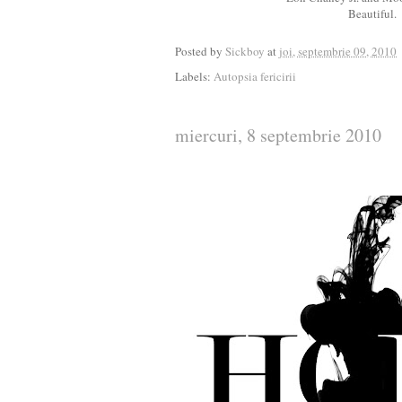
Beautiful.
Posted by
Sickboy
at
joi, septembrie 09, 2010
Labels:
Autopsia fericirii
miercuri, 8 septembrie 2010