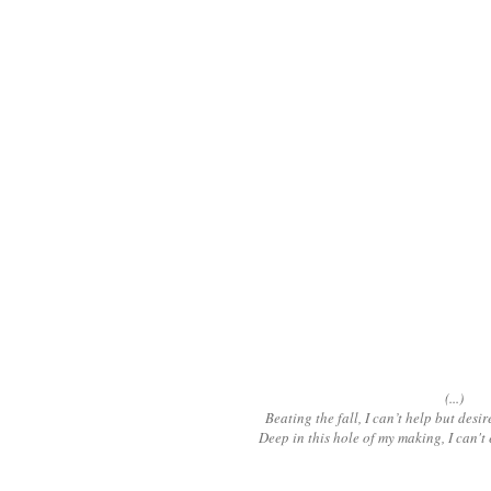
(...)
Beating the fall, I can’t help but desi
Deep in this hole of my making, I can't 