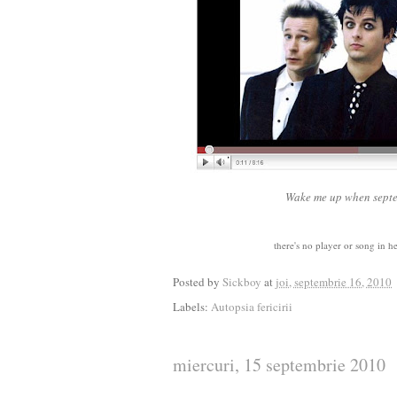
Wake me up when septe
there's no player or song in her
Posted by
Sickboy
at
joi, septembrie 16, 2010
Labels:
Autopsia fericirii
miercuri, 15 septembrie 2010