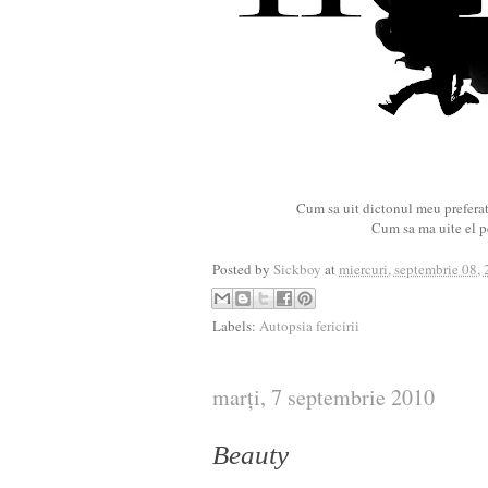
Cum sa uit dictonul meu prefera
Cum sa ma uite el 
Posted by
Sickboy
at
miercuri, septembrie 08,
Labels:
Autopsia fericirii
marți, 7 septembrie 2010
Beauty