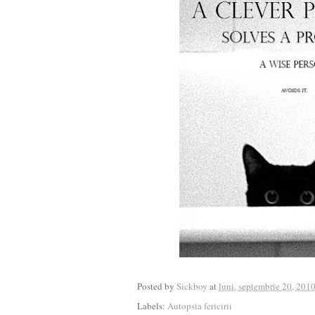
Posted by
Sickboy
at
luni, septembrie 20, 201
Labels:
Autopsia fericirii