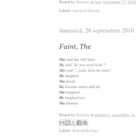
Posted by
Sickboy
at
luni, septembrie 27, 201
Labels:
Autopsia fericirii
duminică, 26 septembrie 2010
Faint, The
She
said she will faint.
He
said
"do you need help"
?
She
said "...y
eah, help me faint
".
He
laughed.
She
dind't.
He
became serios and all.
She
laughed.
He
laughed too.
She
fainted.
Posted by
Sickboy
at
duminică, septembrie 26
Labels:
Sickopathology