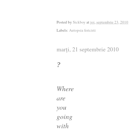
Posted by
Sickboy
at
joi, septembrie 23, 2010
Labels:
Autopsia fericirii
marți, 21 septembrie 2010
?
Where
are
you
going
with