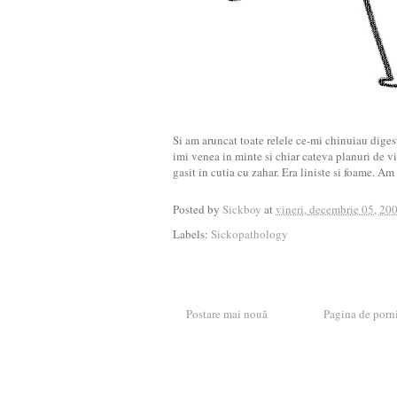
Si am aruncat toate relele ce-mi chinuiau digest
imi venea in minte si chiar cateva planuri de vi
gasit in cutia cu zahar. Era liniste si foame. Am
Posted by
Sickboy
at
vineri, decembrie 05, 20
Labels:
Sickopathology
Postare mai nouă
Pagina de porn