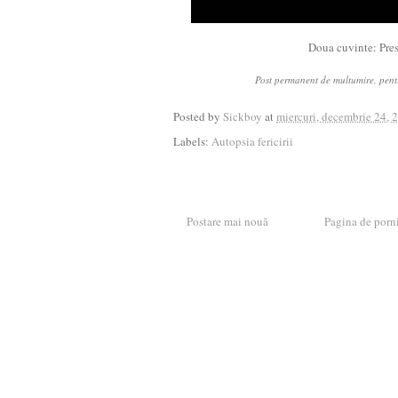
Doua cuvinte: Pres
Post permanent de multumire, pent
Posted by
Sickboy
at
miercuri, decembrie 24, 
Labels:
Autopsia fericirii
Postare mai nouă
Pagina de porn