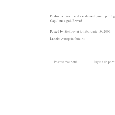
Pentru ca mi-a placut asa de mult, n-am putut ga
Capul mi-e gol. Bravo!
Posted by
Sickboy
at
joi, februarie 19, 2009
Labels:
Autopsia fericirii
Postare mai nouă
Pagina de porn