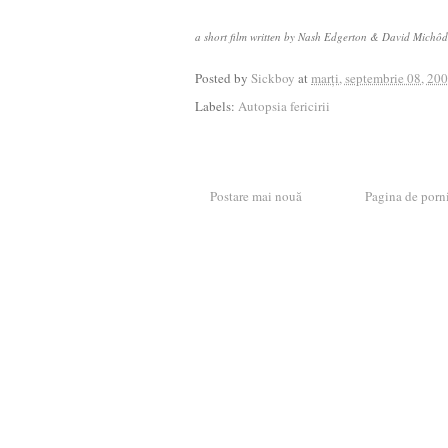
a short film written by Nash Edgerton & David Michôd
Posted by
Sickboy
at
marți, septembrie 08, 20
Labels:
Autopsia fericirii
Postare mai nouă
Pagina de porn