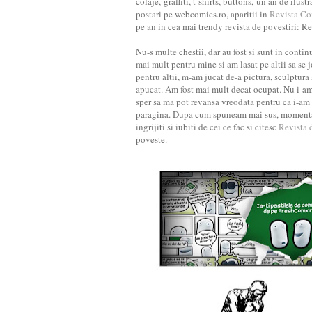
colaje, graffiti, t-shirts, buttons, un an de ilus
postari pe webcomics.ro, aparitii in
Revista Co
pe an in cea mai trendy revista de povestiri: Re
Nu-s multe chestii, dar au fost si sunt in conti
mai mult pentru mine si am lasat pe altii sa se
pentru altii, m-am jucat de-a pictura, sculptura
apucat. Am fost mai mult decat ocupat. Nu i-a
sper sa ma pot revansa vreodata pentru ca i-am
paragina. Dupa cum spuneam mai sus, momentan
ingrijiti si iubiti de cei ce fac si citesc
Revista 
poveste.