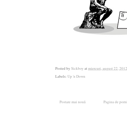
Posted by
Sickboy
at
miercuri, august 22, 201
Labels:
Up 'n Down
Postare mai nouă
Pagina de porn