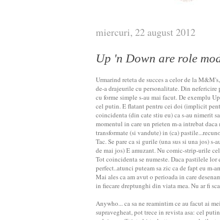
miercuri, 22 august 2012
Up 'n Down are role mod
Urmarind reteta de succes a celor de la M&M's, T
de-a drajeurile cu personalitate. Din nefericir
cu forme simple s-au mai facut. De exemplu Up
cel putin. E flatant pentru cei doi (implicit pen
coincidenta (din cate stiu eu) ca s-au nimerit s
momentul in care un prieten m-a intrebat daca
transformate (si vandute) in (ca) pastile...recu
Tac. Se pare ca si gurile (una sus si una jos) s-au
de mai jos) E amuzant. Nu comic-strip-urile celor
Tot coincidenta se numeste. Daca pastilele lor 
perfect..atunci puteam sa zic ca de fapt eu m-a
Mai ales ca am avut o perioada in care desena
in fiecare dreptunghi din viata mea. Nu ar fi sca
Anywho... ca sa ne reamintim ce au facut ai me
supravegheat, pot trece in revista asa: cel puti