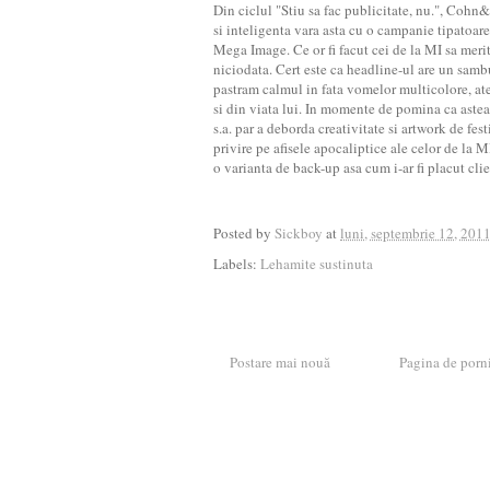
Din ciclul "Stiu sa fac publicitate, nu.", Coh
si inteligenta vara asta cu o campanie tipatoare
Mega Image. Ce or fi facut cei de la MI sa mer
niciodata. Cert este ca headline-ul are un samb
pastram calmul in fata vomelor multicolore, ate
si din viata lui. In momente de pomina ca astea,
s.a. par a deborda creativitate si artwork de fes
privire pe afisele apocaliptice ale celor de la 
o varianta de back-up asa cum i-ar fi placut cli
Posted by
Sickboy
at
luni, septembrie 12, 201
Labels:
Lehamite sustinuta
Postare mai nouă
Pagina de porn