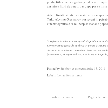
productiile cinematografice, cred ca am umple s
am misca lipiti de pereti, pas dupa pas ca niste
Astept linistit si infipt cu mainile in canapea s
Tarkovsky sau Greenaway vor reveni in peisaj c
cinematografica o sa re-incep sa mananc popcor
_________________________
*- referinta la clientul unei agentii de publicitate ce 
profesionisti (agentia de publicitate) pentru a capata n
dar nu ia in considerare mai nimic, invocand un soi de
(romaneasca) si impunandu-si pana la capat ineptiile f
Posted by
Sickboy
at
miercuri, iulie 13, 2011
Labels:
Lehamite sustinuta
Postare mai nouă
Pagina de porn