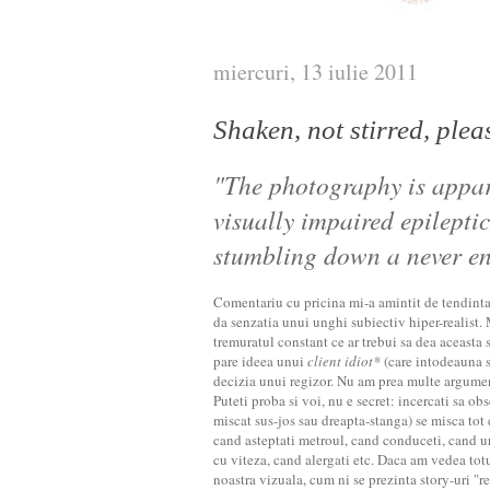
miercuri, 13 iulie 2011
Shaken, not stirred, plea
"The photography is appar
visually impaired epileptic
stumbling down a never end
Comentariu cu pricina mi-a amintit de tendinta
da senzatia unui unghi subiectiv hiper-realist.
tremuratul constant ce ar trebui sa dea aceasta s
pare ideea unui
client idiot*
(care intodeauna s
decizia unui regizor. Nu am prea multe argumen
Puteti proba si voi, nu e secret: incercati sa obs
miscat sus-jos sau dreapta-stanga) se misca tot 
cand asteptati metroul, cand conduceti, cand ur
cu viteza, cand alergati etc. Daca am vedea tot
noastra vizuala, cum ni se prezinta story-uri "r