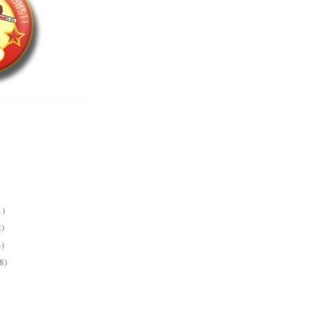
1)
2)
4)
8)