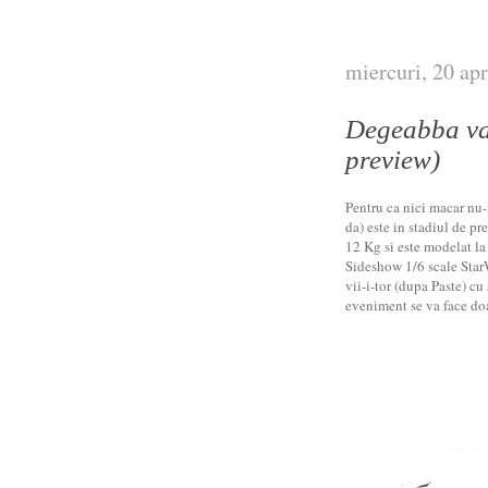
miercuri, 20 apr
Degeabba va
preview)
Pentru ca nici macar nu-
da) este in stadiul de p
12 Kg si este modelat la
Sideshow 1/6 scale Star
vii-i-tor (dupa Paste) cu 
eveniment se va face doa