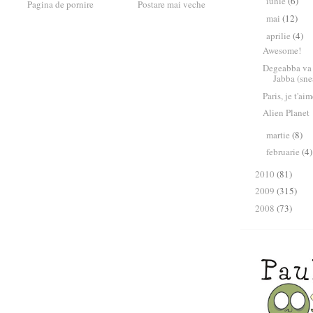
iunie
(6)
►
Pagina de pornire
Postare mai veche
mai
(12)
►
aprilie
(4)
▼
Awesome!
Degeabba va
Jabba (sn
Paris, je t'ai
Alien Planet
martie
(8)
►
februarie
(4)
►
2010
(81)
►
2009
(315)
►
2008
(73)
►