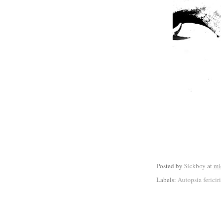
Posted by
Sickboy
at
mi
Labels:
Autopsia fericiri