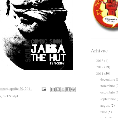
Arhivae
2013
(1)
►
2012
(19)
►
2011
(59)
▼
decembrie
(
►
noiembrie
(
►
ercuri, aprilie 20, 2011
octombrie
(
►
i
,
SickSculpt
septembrie
(
►
august
(2)
►
iulie
(8)
►