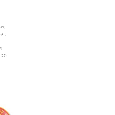
449)
(41)
7)
(22)