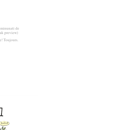
 minunati de
eak preview)
me! Toujours.