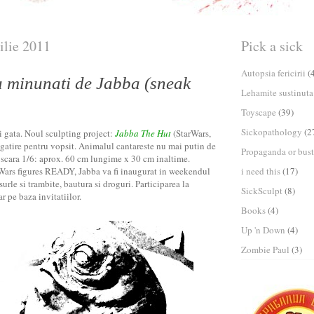
ilie 2011
Pick a sick
Autopsia fericirii
(
 minunati de Jabba (sneak
Lehamite sustinuta
Toyscape
(39)
Sickopathology
(2
i gata. Noul sculpting project:
Jabba The Hut
(StarWars,
regatire pentru vopsit. Animalul cantareste nu mai putin de
Propaganda or bust
 scara 1/6: aprox. 60 cm lungime x 30 cm inaltime.
Wars figures READY, Jabba va fi inaugurat in weekendul
i need this
(17)
surle si trambite, bautura si droguri. Participarea la
SickSculpt
(8)
r pe baza invitatiilor.
Books
(4)
Up 'n Down
(4)
Zombie Paul
(3)