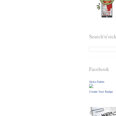
Search'n'sic
Facehook
Sicko Pathic
Create Your Badge