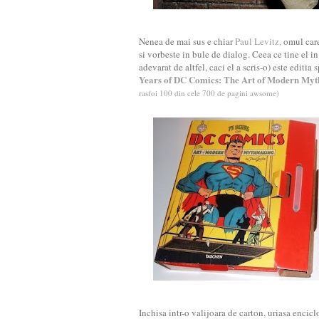
Nenea de mai sus e chiar
Paul Levitz,
omul care
si vorbeste in bule de dialog. Ceea ce tine el in
adevarat de altfel, caci el a scris-o) este edit
Years of DC Comics: The Art of Modern My
rasfoi 100 din cele 700 de pagini awsome)
Inchisa intr-o valijoara de carton, uriasa enc