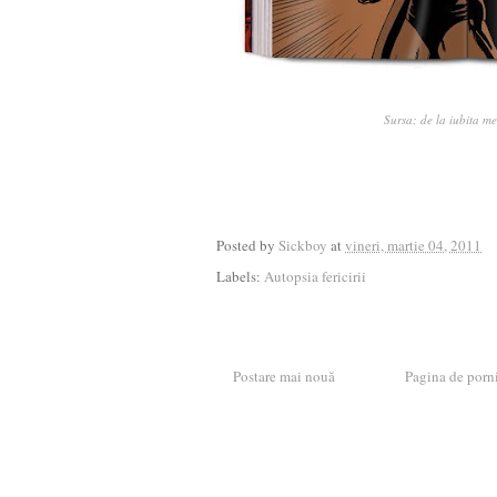
Sursa: de la iubita me
Posted by
Sickboy
at
vineri, martie 04, 2011
Labels:
Autopsia fericirii
Postare mai nouă
Pagina de porn