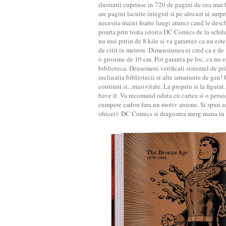
ilustratii cuprinse in 720 de pagini de cea mai 
are pagini lacuite integral si pe alocuri ai surp
necesita maini foarte lungi atunci cand le desch
poarta prin toata istoria DC Comics de la schite
nu mai putin de 8 kile si va garantez ca nu est
de citit in metrou. Dimensiunea ei cred ca e de
o grosime de 10 cm. Pot garanta pe loc, ca nu est
biblioteca. Deasemeni verificati sistemul de pr
inclinatia bibliotecii si alte amanunte de gen!
continut si...masivitate. La propriu si la figurat. E
have it. Va recomand odata cu cartea si o perso
cumpere cadou fara un motiv anume. Si spun as
obicei): DC Comics si dragostea merg mana in