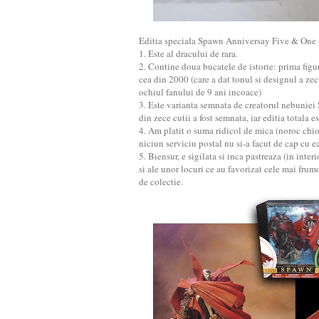
Editia speciala Spawn Anniversay Five & One 
1. Este al dracului de rara.
2. Contine doua bucatele de istorie: prima fig
cea din 2000 (care a dat tonul si designul a ze
ochiul fanului de 9 ani incoace)
3. Este varianta semnata de creatorul nebunie
din zece cutii a fost semnata, iar editia totala e
4. Am platit o suma ridicol de mica (noroc chio
niciun serviciu postal nu si-a facut de cap cu ea
5. Biensur, e sigilata si inca pastreaza (in inter
si ale unor locuri ce au favorizat cele mai frumo
de colectie.