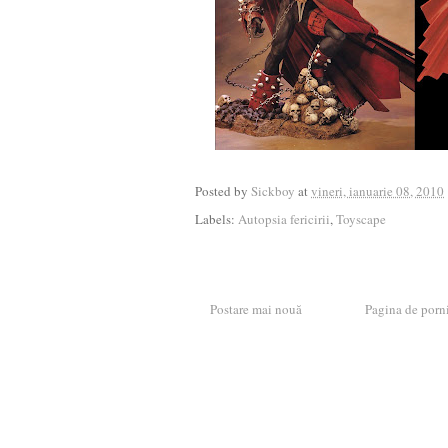
Posted by
Sickboy
at
vineri, ianuarie 08, 2010
Labels:
Autopsia fericirii
,
Toyscape
Postare mai nouă
Pagina de porn